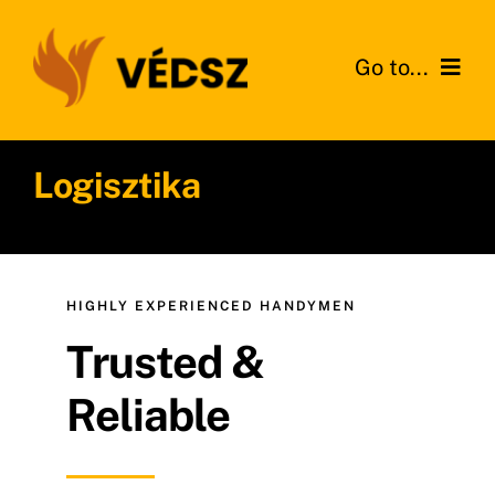
Kihagyás
Go to...
Kezdőlap
Logisztika
Szolgáltatások
Rólunk
HIGHLY EXPERIENCED HANDYMEN
Pályázatok
Trusted &
GY.I.K.
Reliable
Kapcsolat