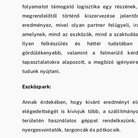
folyamatot támogató logisztika egy részének
megrendelőtől történő kiszervezése jelentő
eredményez, mivel olyan partner felügyeli, ir
amelynek, mind az eszközök, mind a szaktudás
Ilyen felkészülés és háttér tudatában
gördülékenyebb, valamint a felmerülő kér
tapasztalatokra alapozott, a megbízó igényei
tudunk nyújtani.
Eszközpark:
Annak érdekében, hogy kívánt eredményt elé
elégedettségét is kivívjuk több, a szállítmá
területén használatos géppel rendelkezünk
nyergesvontatók, targoncák és pótkocsik.