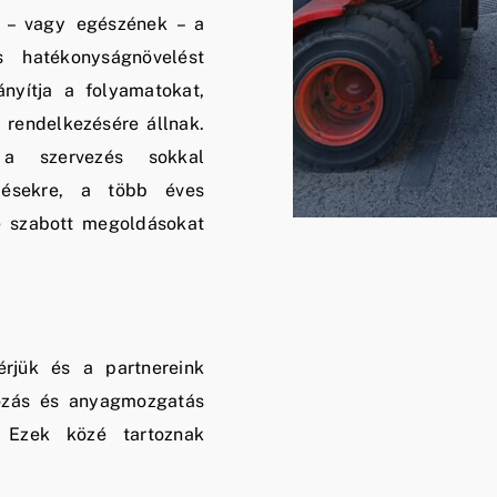
, – vagy egészének – a
s hatékonyságnövelést
ányítja a folyamatokat,
 rendelkezésére állnak.
 a szervezés sokkal
désekre, a több éves
re szabott megoldásokat
rjük és a partnereink
nyozás és anyagmozgatás
. Ezek közé tartoznak