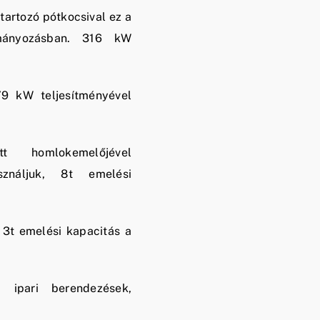
tartozó pótkocsival ez a
tmányozásban. 316 kW
.
9 kW teljesítményével
ott homlokemelőjével
asználjuk, 8t emelési
s 3t emelési kapacitás a
 ipari berendezések,