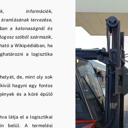
ok
,
információk
,
i áramlásának tervezése,
abban a
katonaságnál
és
logosz szóból származik,
ható a Wikipédiában, ha
határozni a logisztika
helyét, de, mint oly sok
kívül hagyni egy fontos
gények és a köré épülő
a látja el a logisztikai
ein belül. A termelési