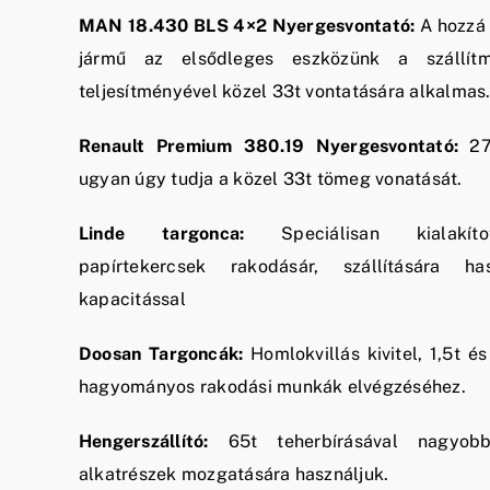
MAN 18.430 BLS 4×2 Nyergesvontató:
A hozzá 
jármű az elsődleges eszközünk a szállí
teljesítményével közel 33t vontatására alkalmas
Renault Premium 380.19 Nyergesvontató:
27
ugyan úgy tudja a közel 33t tömeg vonatását.
Linde targonca:
Speciálisan kialakít
papírtekercsek rakodásár, szállítására h
kapacitással
Doosan Targoncák:
Homlokvillás kivitel, 1,5t é
hagyományos rakodási munkák elvégzéséhez.
Hengerszállító:
65t teherbírásával nagyobb
alkatrészek mozgatására használjuk.