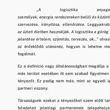
„A logisztika
anyag
személyek,
energia
rendszereken
belüli és között
szervezése, irányítása, ellenőrzése. Leggyakr
az
üzleti életben
használják. A logisztika a
görög
jelentése értelem, számítás, tervezés, ok…”
olvas
az érdeklődő utánanéz, hogyan is lehetne meg
fogalmát.
Ez a definíció nagy általánosságban megállja a 
más terület esetében itt sem szabad figyelmen 
tényezőt. Ez pedig nem más, mint az egyedi i
partneri viszony.
Társaságunk ezeket a tényezőket szem előtt tartv
feladatait jelenlegi partnereinek telepehely