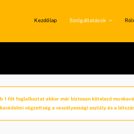
Kezdőlap
Szolgáltatások
Ról
b 1 főt foglalkoztat akkor már biztosan kötelező munkav
kavédelmi végzettség a veszélyességi osztály és a létszá