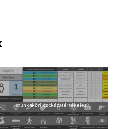
k
munkaköri kockázatértékelés