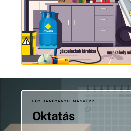
EGY HANGYÁNYIT MÁSKÉPP
Oktatás