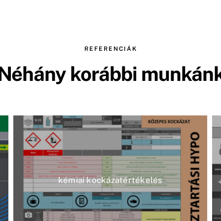
REFERENCIÁK
Néhány korábbi munkán
kémiai kockázatértékelés