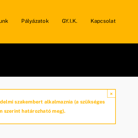
unk
Pályázatok
GY.I.K.
Kapcsolat
×
édelmi szakembert alkalmaznia (a szükséges
m szerint határozható meg).