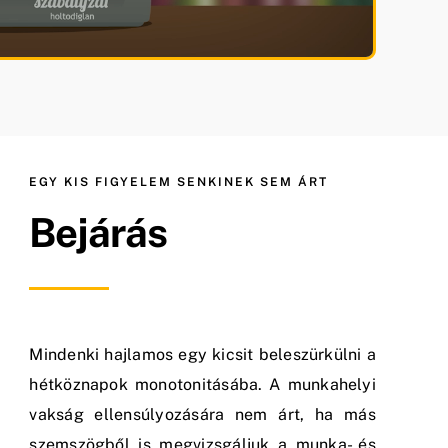
EGY KIS FIGYELEM SENKINEK SEM ÁRT
Bejárás
Mindenki hajlamos egy kicsit beleszürkülni a
hétköznapok monotonitásába. A munkahelyi
vakság ellensúlyozására nem árt, ha más
szemszögből is megvizsgáljuk a munka- és