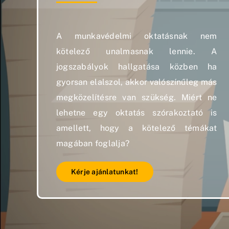
A munkavédelmi oktatásnak nem
kötelező unalmasnak lennie. A
jogszabályok hallgatása közben ha
gyorsan elalszol, akkor valószínűleg más
megközelítésre van szükség. Miért ne
lehetne egy oktatás szórakoztató is
amellett, hogy a kötelező témákat
magában foglalja?
Kérje ajánlatunkat!