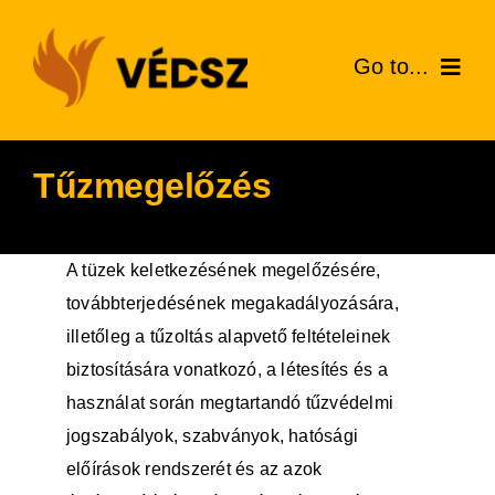
Kihagyás
Go to...
Kezdőlap
Tűzmegelőzés
Szolgáltatások
Rólunk
A tüzek keletkezésének megelőzésére,
továbbterjedésének megakadályozására,
Pályázatok
illetőleg a tűzoltás alapvető feltételeinek
biztosítására vonatkozó, a létesítés és a
GY.I.K.
használat során megtartandó tűzvédelmi
jogszabályok, szabványok, hatósági
Kapcsolat
előírások rendszerét és az azok