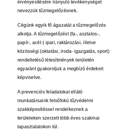
érvényesítésére irányuló tevékenységet
nevezzük tűzmegelőzésnek.
Cégünk egyik fő ágazatát a tűzmegelőzés
alkotja. A tűzmegelőzést (fa-, asztalos-,
papír-, acél-) ipari, raktározási, illetve
közösségi (oktatási, iroda- igazgatás, sport)
rendeltetésű létesítmények területén
egyaránt gyakoroljuk a megbízó érdekeit
képviselve.
A prevenciós feladatokat ellátó
munkatársaink felsőfokú tűzvédelmi
szakképesítéssel rendelkeznek a
területeken szerzett több éves szakmai
tapasztalatokon túl.